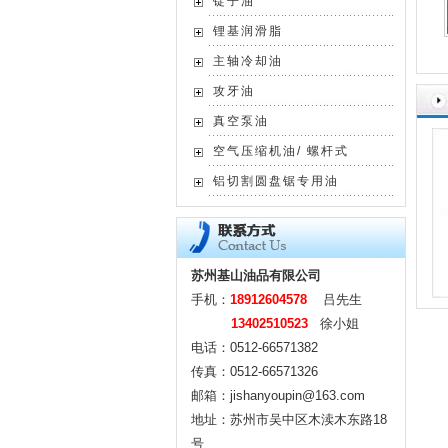
锭子油
锂基润滑脂
主轴冷却油
攻牙油
真空泵油
空气压缩机油/ 螺杆式
铝切割圆盘锯专用油
苏州基山油品有限公司
手机：
18912604578
吕先生
13402510523
徐小姐
电话：0512-66571382
传真：0512-66571326
邮箱：jishanyoupin@163.com
地址：苏州市吴中区木渎木东路18
号