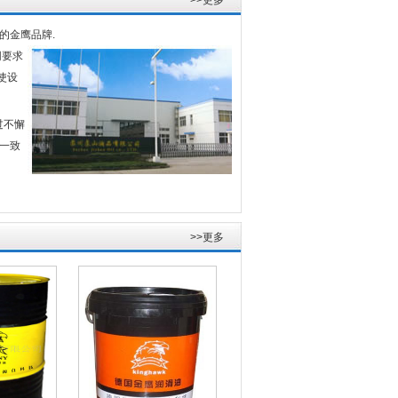
>>更多
的金鹰品牌.
同要求
使设
过不懈
一致
>>更多