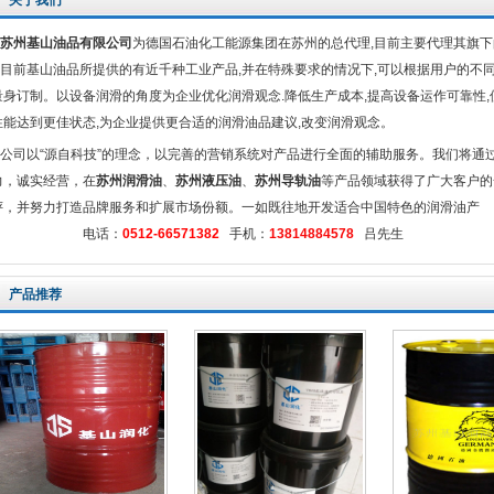
关于我们
苏州基山油品有限公司
为德国石油化工能源集团在苏州的总代理,目前主要代理其旗下
前基山油品所提供的有近千种工业产品,并在特殊要求的情况下,可以根据用户的不
量身订制。以设备润滑的角度为企业优化润滑观念.降低生产成本,提高设备运作可靠性,
性能达到更佳状态,为企业提供更合适的润滑油品建议,改变润滑观念。
司以“源自科技”的理念，以完善的营销系统对产品进行全面的辅助服务。我们将通
力，诚实经营，在
苏州润滑油
、
苏州液压油
、
苏州导轨油
等产品领域获得了广大客户的
评，并努力打造品牌服务和扩展市场份额。一如既往地开发适合中国特色的润滑油产
品。 电话：
0512-66571382
手机：
13814884578
吕先生
产品推荐