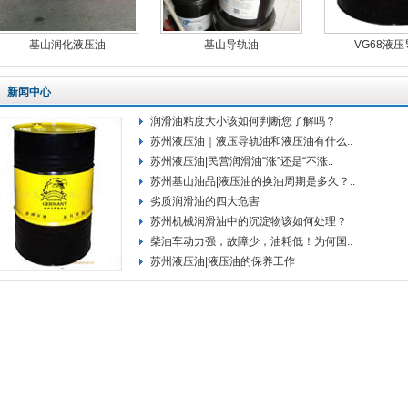
基山润化液压油
基山导轨油
VG68液
新闻中心
润滑油粘度大小该如何判断您了解吗？
苏州液压油｜液压导轨油和液压油有什么..
苏州液压油|民营润滑油“涨”还是“不涨..
苏州基山油品|液压油的换油周期是多久？..
劣质润滑油的四大危害
苏州机械润滑油中的沉淀物该如何处理？
柴油车动力强，故障少，油耗低！为何国..
苏州液压油|液压油的保养工作