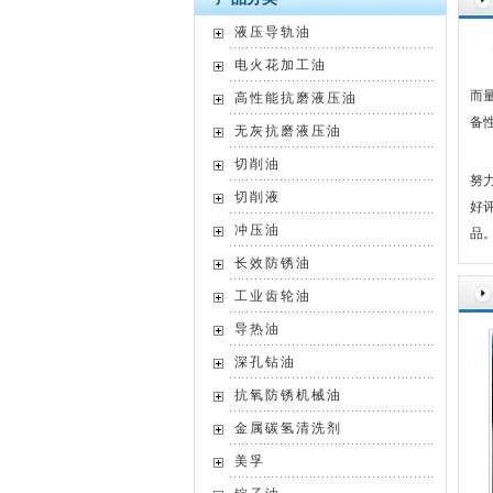
液压导轨油
电火花加工油
目
而
高性能抗磨液压油
备
无灰抗磨液压油
公
切削油
努
切削液
好
冲压油
长效防锈油
工业齿轮油
导热油
深孔钻油
抗氧防锈机械油
金属碳氢清洗剂
美孚