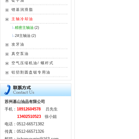
锭子油
锂基润滑脂
主轴冷却油
精密主轴油
(2)
2#主轴油
(2)
攻牙油
真空泵油
空气压缩机油/ 螺杆式
铝切割圆盘锯专用油
苏州基山油品有限公司
手机：
18912604578
吕先生
13402510523
徐小姐
电话：0512-66571382
传真：0512-66571326
邮箱：jishanyoupin@163.com