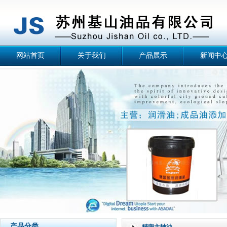
网站首页
关于我们
产品展示
新闻中
产品分类