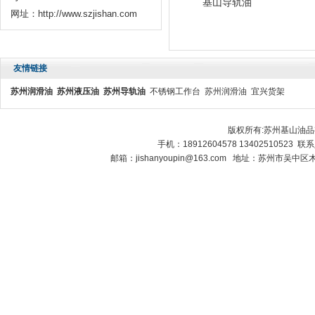
基山润化液压油
基山导轨油
网址：http://www.szjishan.com
友情链接
苏州润滑油
苏州液压油
苏州导轨油
不锈钢工作台
苏州润滑油
宜兴货架
版权所有:苏州基山油
手机：18912604578 13402510523 
邮箱：jishanyoupin@163.com 地址：苏州市吴中区木渎