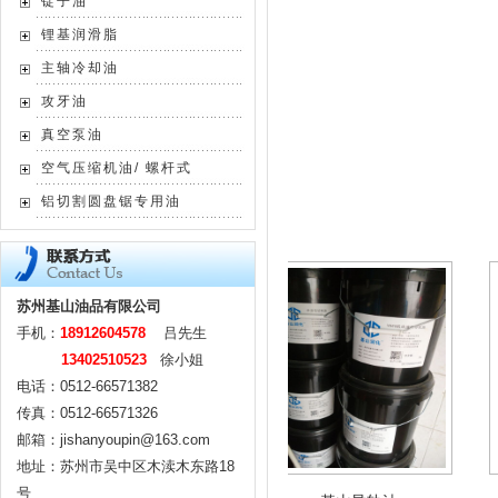
锭子油
锂基润滑脂
主轴冷却油
攻牙油
真空泵油
空气压缩机油/ 螺杆式
铝切割圆盘锯专用油
苏州基山油品有限公司
手机：
18912604578
吕先生
13402510523
徐小姐
电话：0512-66571382
传真：0512-66571326
邮箱：jishanyoupin@163.com
地址：苏州市吴中区木渎木东路18
号