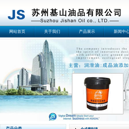
网站首页
关于我们
产品展示
新闻中
产品分类