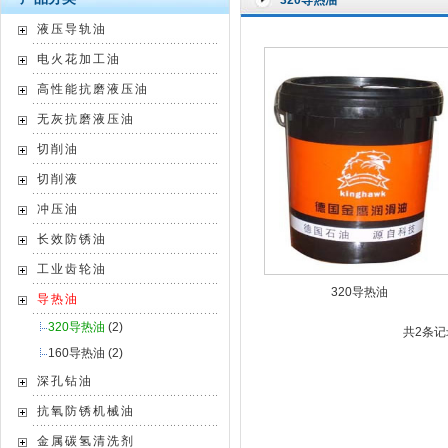
320导热油
液压导轨油
电火花加工油
高性能抗磨液压油
无灰抗磨液压油
切削油
切削液
冲压油
长效防锈油
工业齿轮油
320导热油
导热油
320导热油
(2)
共2条记录
160导热油
(2)
深孔钻油
抗氧防锈机械油
金属碳氢清洗剂