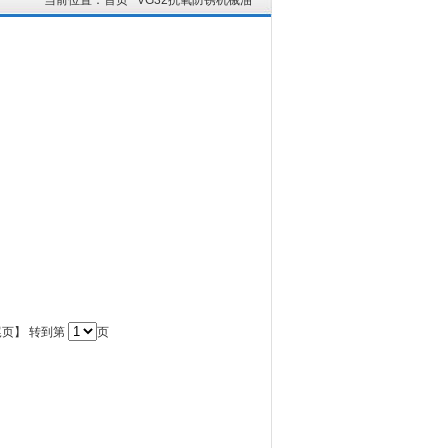
当前位置：
首页
VG32抗氧防锈机械油
【尾页】 转到第
页