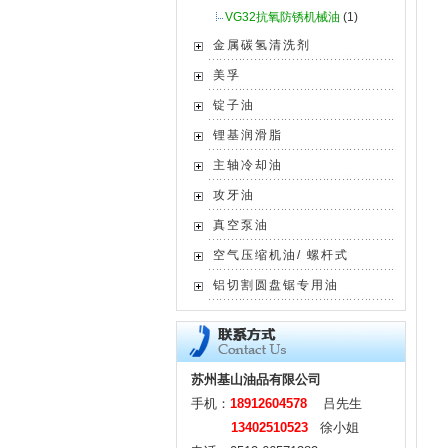
VG32抗氧防锈机械油
(1)
金属碳氢清洗剂
美孚
锭子油
锂基润滑脂
主轴冷却油
攻牙油
真空泵油
空气压缩机油/ 螺杆式
铝切割圆盘锯专用油
苏州基山油品有限公司
手机：
18912604578
吕先生
13402510523
徐小姐