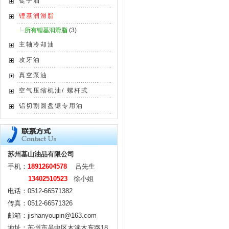
锭子油
锂基润滑脂
所有锂基润滑脂
(3)
主轴冷却油
攻牙油
真空泵油
空气压缩机油/ 螺杆式
铝切割圆盘锯专用油
苏州基山油品有限公司
手机：
18912604578
吕先生
13402510523
徐小姐
电话：0512-66571382
传真：0512-66571326
邮箱：jishanyoupin@163.com
地址：苏州市吴中区木渎木东路18