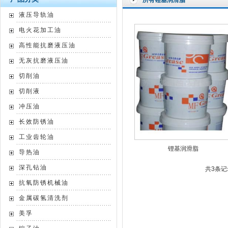
所有锂基润滑脂
液压导轨油
电火花加工油
高性能抗磨液压油
无灰抗磨液压油
切削油
切削液
冲压油
长效防锈油
工业齿轮油
锂基润滑脂
导热油
深孔钻油
共3条记录
抗氧防锈机械油
金属碳氢清洗剂
美孚