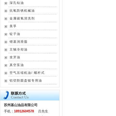
深孔钻油
抗氧防锈机械油
金属碳氢清洗剂
美孚
锭子油
锂基润滑脂
主轴冷却油
攻牙油
真空泵油
空气压缩机油/ 螺杆式
铝切割圆盘锯专用油
苏州基山油品有限公司
手机：
18912604578
吕先生